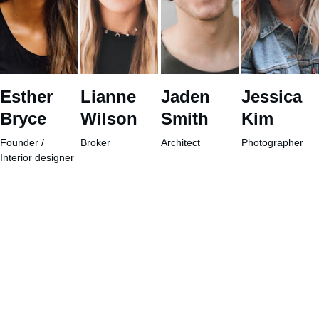
Esther 
Lianne 
Jaden 
Jessica 
Bryce
Wilson
Smith
Kim
Founder / 
Broker
Architect
Photographer
Interior designer
Comunida
d
+52-222-
731-3616
hola@cafa