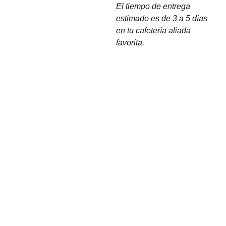
El tiempo de entrega
estimado es de 3 a 5 días
en tu cafetería aliada
favorita.
Comunida
d
+52-222-
731-3616
hola@cafa