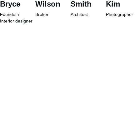
Bryce
Wilson
Smith
Kim
Founder / 
Broker
Architect
Photographer
Interior designer
Comunida
d
+52-222-
731-3616
hola@cafa
ithpass.co
Tu pase a lo 
m
mejor del café
Aviso de 
Privacidad
Términos 